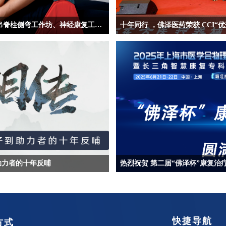
挪威Redcord®Neurac® Level1基础课程，悬吊脊柱侧弯工作坊、神经康复工作坊火爆来袭
十年同行 ，佛泽医药荣获 CCI“
助力者的十年反哺
热烈祝贺 第二届“佛泽杯”康复治
快捷导航
方式